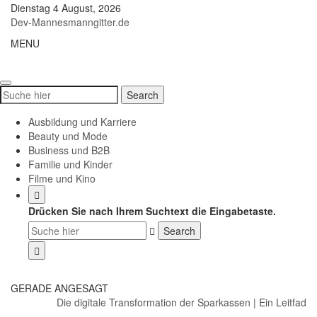
Skip
Dienstag 4 August, 2026
to
Dev-Mannesmanngitter.de
content
MENU
Toggle
navigati
Search
Search
for:
Ausbildung und Karriere
Beauty und Mode
Business und B2B
Familie und Kinder
Filme und Kino
Drücken Sie nach Ihrem Suchtext die Eingabetaste.
GERADE ANGESAGT
Die digitale Transformation der Sparkassen
|
Ein Leitfaden