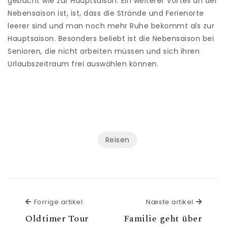
gebucht wie zur Hauptsaison. Ein weiterer Vorteil an der
Nebensaison ist, ist, dass die Strände und Ferienorte
leerer sind und man noch mehr Ruhe bekommt als zur
Hauptsaison. Besonders beliebt ist die Nebensaison bei
Senioren, die nicht arbeiten müssen und sich ihren
Urlaubszeitraum frei auswählen können.
Reisen
Forrige artikel
Næste a
Forrige artikel
Næste artikel
Oldtimer Tour
Familie geht über