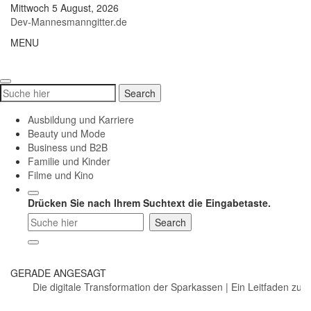
Skip
Mittwoch 5 August, 2026
to
Dev-Mannesmanngitter.de
content
MENU
Toggle
navigati
Search
Search
for:
Ausbildung und Karriere
Beauty und Mode
Business und B2B
Familie und Kinder
Filme und Kino
Drücken Sie nach Ihrem Suchtext die Eingabetaste.
GERADE ANGESAGT
Die digitale Transformation der Sparkassen
|
Ein Leitfaden zu S